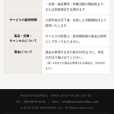
・合宿・遠征費等：対象活動の開始前まで、
または別途指定する期日まで
サービスの提供時期
入団手続き完了後、合意した活動開始日より
提供いたします。
返品・交換・
サービスの性質上、提供開始後の返金は原則
キャンセルについて
として行っておりません。
退会について
退会を希望する月の前月10日までに、所定
の方法で届け出てください。
（例：4月末での退会を希望される場合は、3月10日
まで）
FASCINATE合同会社 OPEN 10:00〜20:00（月〜日）
TEL：
050-6876-4279
／ MAIL：
info@fascinate-tokyo.com
© 2016-2026 FASCINATE LCC. All Rights Reserved.