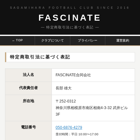
SAGAMIHARA FOOTBALL CLUB SINCE 2016
FASCINATE
― 特定商取引法に基づく表記 ―
← TOP
クラブについて
プライバシー
運営規約
特定商取引法に基づく表記
法人名
FASCINATE合同会社
代表責任者
長部 雄大
所在地
〒252-0312
神奈川県相模原市南区相南4-3-32 武井ビル
3F
電話番号
050-6876-4279
受付時間：平日 10:00〜17:00