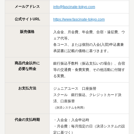
メールアドレス
info@fascinate-tokyo.com
公式サイトURL
https://www.fascinate-tokyo.com
販売価格
入会金、月会費、年会費、合宿・遠征費、ウ
ェア代等。
各コース、または個別の入会(入団)申込書兼
承諾書に記載の価格に基づきます。
商品代金以外に
銀行振込手数料（振込支払いの場合）、合宿
必要な料金
等の交通費・食費実費、その他活動に付随す
る実費。
お支払方法
ジュニアユース 口座振替
スクール 銀行振込、クレジットカード決
済、口座振替
（決済システムを利用）
代金の支払時期
・入会金：入会申込時
・月会費：毎月指定の日（決済システムの設
定に基づく）